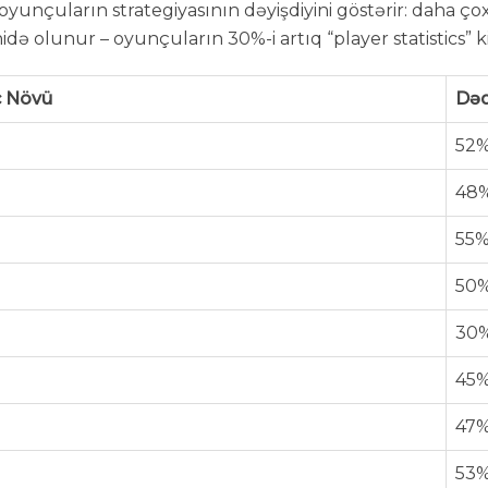
oyunçuların strategiyasının dəyişdiyini göstərir: daha
də olunur – oyunçuların 30%-i artıq “player statistics” k
c Növü
Dəq
52
48
55
50
30
45
47
53