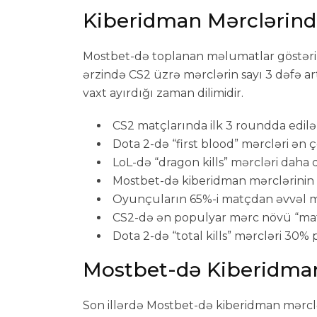
Kiberidman Mərclərində
Mostbet-də toplanan məlumatlar göstərir 
ərzində CS2 üzrə mərclərin sayı 3 dəfə ar
vaxt ayırdığı zaman dilimidir.
CS2 matçlarında ilk 3 roundda edilə
Dota 2-də “first blood” mərcləri ən 
LoL-də “dragon kills” mərcləri daha 
Mostbet-də kiberidman mərclərinin
Oyunçuların 65%-i matçdan əvvəl mər
CS2-də ən populyar mərc növü “mat
Dota 2-də “total kills” mərcləri 30% 
Mostbet-də Kiberidman
Son illərdə Mostbet-də kiberidman mərcləri