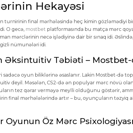
ərinin Hekayəsi
man turnirinin final mərhələsində heç kimin gözləmədiyi bi
di. O gecə,
mostbet
platformasında bu matça mərc qoyan
dman mərclərinin necə işlədiyinə dair bir sınaq idi. Əsli
izli nümunələri idi.
n Əksintuitiv Təbiəti – Mostbe
 sadəcə oyun biliklərinə əsaslanır. Lakin Mostbet-də topl
tuitiv deyil. Məsələn, CS2-də ən populyar mərc növü ola
çuların tez qərar verməyə meylli olduğunu göstərir, amm
nirin final mərhələlərində artır – bu, oyunçuların təzyiq 
ər Oyunun Öz Mərc Psixologiyas