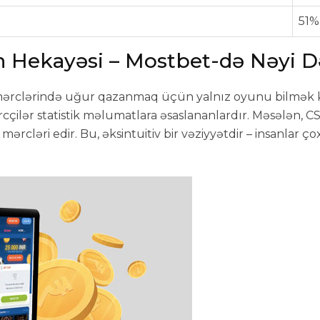
51%
n Hekayəsi – Mostbet-də Nəyi D
ərclərində uğur qazanmaq üçün yalnız oyunu bilmək ki
mərcçilər statistik məlumatlara əsaslananlardır. Məsələn,
rcləri edir. Bu, əksintuitiv bir vəziyyətdir – insanlar çox 