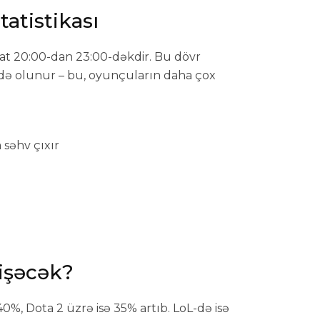
atistikası
aat 20:00-dan 23:00-dəkdir. Bu dövr
hidə olunur – bu, oyunçuların daha çox
 səhv çıxır
işəcək?
0%, Dota 2 üzrə isə 35% artıb. LoL-də isə