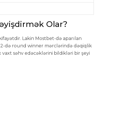
əyişdirmək Olar?
fayətdir. Lakin Mostbet-də aparılan
 CS2-də round winner mərclərində dəqiqlik
vaxt səhv edəcəklərini bildikləri bir şeyi