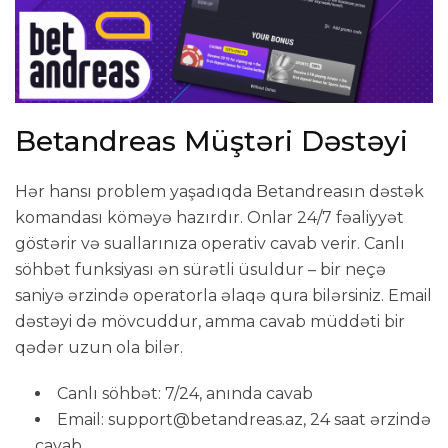
Betandreas Müştəri Dəstəyi
Hər hansı problem yaşadıqda Betandreasın dəstək
komandası köməyə hazırdır. Onlar 24/7 fəaliyyət
göstərir və suallarınıza operativ cavab verir. Canlı
söhbət funksiyası ən sürətli üsuldur – bir neçə
saniyə ərzində operatorla əlaqə qura bilərsiniz. Email
dəstəyi də mövcuddur, amma cavab müddəti bir
qədər uzun ola bilər.
Canlı söhbət: 7/24, anında cavab
Email: support@betandreas.az, 24 saat ərzində
cavab